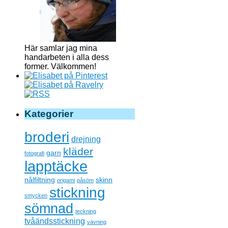
Här samlar jag mina
handarbeten i alla dess
former. Välkommen!
Kategorier
broderi
drejning
kläder
garn
fotografi
lapptäcke
nålfiltning
skinn
origami
påsöm
stickning
smycken
sömnad
teckning
tvåändsstickning
vävning