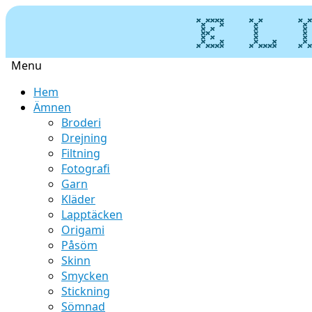
Menu
Skip
Hem
to
Ämnen
content
Broderi
Drejning
Filtning
Fotografi
Garn
Kläder
Lapptäcken
Origami
Påsöm
Skinn
Smycken
Stickning
Sömnad