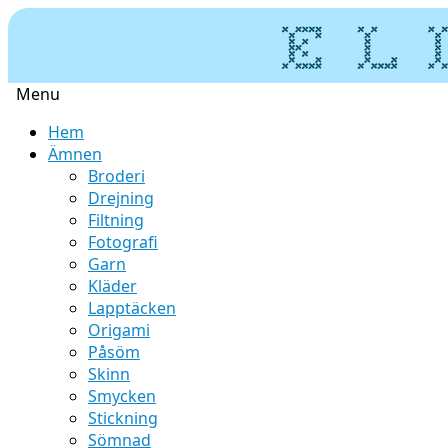
Menu
Skip
Hem
to
Ämnen
content
Broderi
Drejning
Filtning
Fotografi
Garn
Kläder
Lapptäcken
Origami
Påsöm
Skinn
Smycken
Stickning
Sömnad