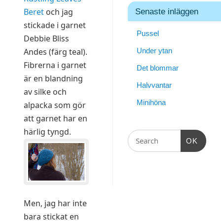
Beret
och jag
Senaste inläggen
stickade i garnet
Pussel
Debbie Bliss
Under ytan
Andes (färg teal).
Fibrerna i garnet
Det blommar
är en blandning
Halvvantar
av silke och
Minihöna
alpacka som gör
att garnet har en
härlig tyngd.
OK
Men, jag har inte
bara stickat en