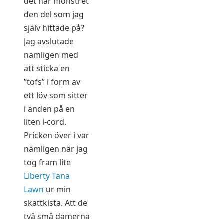
det här mönstret
den del som jag
själv hittade på?
Jag avslutade
nämligen med
att sticka en
”tofs” i form av
ett löv som sitter
i änden på en
liten i-cord.
Pricken över i var
nämligen när jag
tog fram lite
Liberty Tana
Lawn
ur min
skattkista. Att de
två små damerna