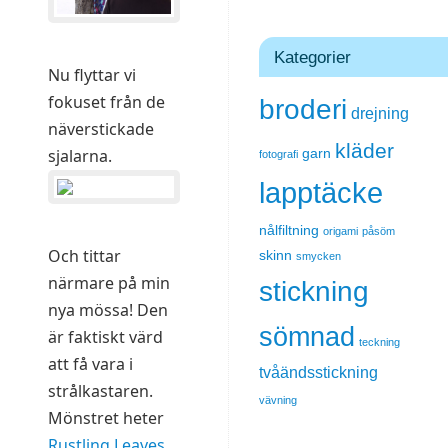
Kategorier
Nu flyttar vi
fokuset från de
broderi
drejning
näverstickade
kläder
sjalarna.
garn
fotografi
lapptäcke
nålfiltning
origami
påsöm
Och tittar
skinn
smycken
närmare på min
stickning
nya mössa! Den
sömnad
är faktiskt värd
teckning
att få vara i
tvåändsstickning
strålkastaren.
vävning
Mönstret heter
Rustling Leaves