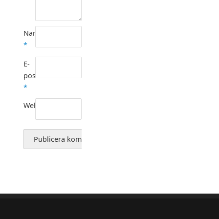
Namn
*
E-
postadress
*
Webbplats