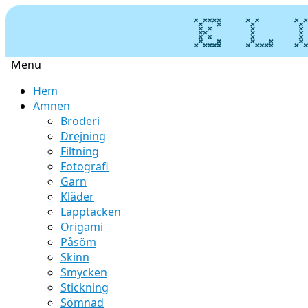
Menu
Skip
Hem
to
Ämnen
content
Broderi
Drejning
Filtning
Fotografi
Garn
Kläder
Lapptäcken
Origami
Påsöm
Skinn
Smycken
Stickning
Sömnad