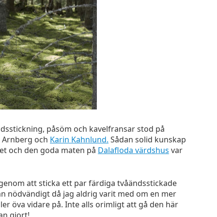
dsstickning, påsöm och kavelfransar stod på
s Arnberg och
Karin Kahnlund.
Sådan solid kunskap
ndet och den goda maten på
Dalafloda värdshus
var
 genom att sticka ett par färdiga tvåändsstickade
 än nödvändigt då jag aldrig varit med om en mer
ler öva vidare på. Inte alls orimligt att gå den här
an gjort!