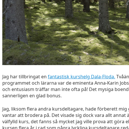
Jag har tillbringat en
fantastisk kurshelg Dala-Floda.
Tvåän
programmet och lärarna var de eminenta Anna-Karin Job
och entusiasm träffar man inte ofta på! Det mysiga boe
sannerligen en glad bonus.
Jag, liksom flera andra kursdeltagare, hade förberett mig
vantar att brodera på. Det visade sig dock vara allt annat
välfylld kurs, det fanns så mycket jag ville prova att göra el
kursen flera år i rad som några lyckliga kursdeltagare red