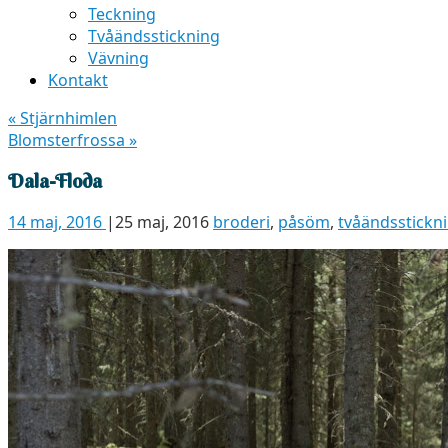
Teckning
Tvåändsstickning
Vävning
Kontakt
«
Stjärnhimlen
Blomsterfrossa
»
Dala-Floda
14 maj, 2016
|
25 maj, 2016
broderi
,
påsöm
,
tvåändsstickn